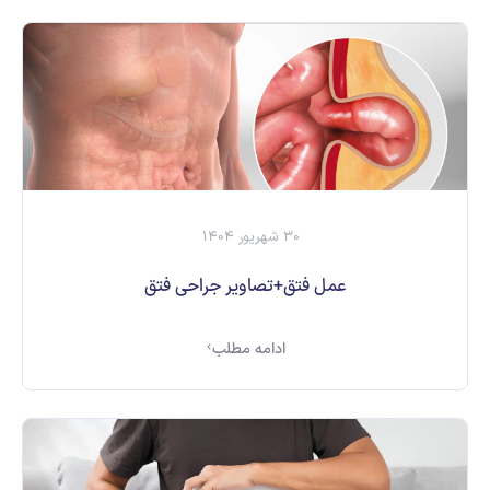
30 شهریور 1404
عمل فتق+تصاویر جراحی فتق
ادامه مطلب