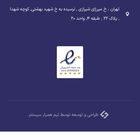
تهران ، خ میرزای شیرازی , نرسیده به خ شهید بهشتی, کوچه شهدا
, پلاک ۲۲ , طبقه ۴, واحد ۲۰
طراحی و توسعه توسط تیم همیار سیستم