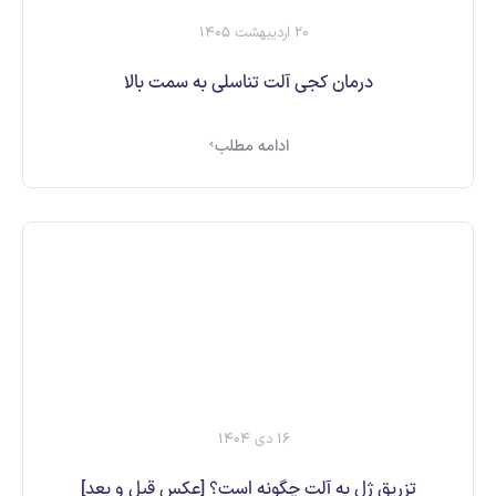
20 اردیبهشت 1405
درمان کجی آلت تناسلی به سمت بالا
ادامه مطلب
16 دی 1404
تزریق ژل به آلت چگونه است؟ [عکس قبل و بعد]