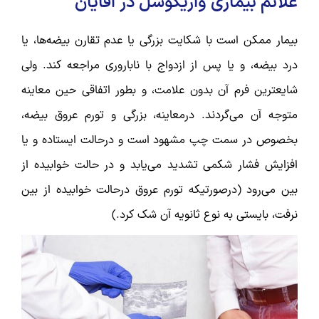
علائم بیماری واریکوسل در آقایان
بيمار ممکن است با شکايت بزرگی يا عدم تقارن بيضه‌ها، يا
درد بيضه، و يا پس از ازدواج با ناباروری مراجعه کند. ولی
شايعترين فرم آن بدون علامت، و بطور اتفاقی حين معاينه
متوجه آن می‌گردند. درمعاينه، بزرگی و تورم عروق بيضه،
بخصوص در سمت چپ مشهود است و درحالت ايستاده و يا
افزايش فشار شکمی ‌تشديد می‌يابد و در حالت خوابيده از
بين می‌رود (درصورتيکه تورم عروق درحالت خوابيده از بين
نرفت، بايستی به نوع ثانويه آن شک کرد.)