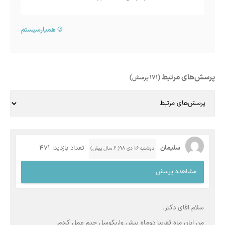
©
همیارسیستم
پرسش‌های مرتبط
(171 پرسش)
سلیمان
تعداد بازدید: 471
دوشنبه ۱۶ دی ۹۸( 6 سال پیش)
مشاهده پرسش
سلام اقای دکتر.
من ابان ماه تقریبا دوماه پیش واریکوسل چپم عمل کردم.