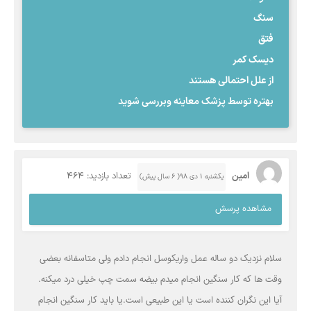
سنگ
فتق
دیسک کمر
از علل احتمالی هستند
بهتره توسط پزشک‌ معاینه و‌بررسی شوید
امین
تعداد بازدید: 464
یکشنبه ۱ دی ۹۸( 6 سال پیش)
مشاهده پرسش
سلام نزدیک دو ساله عمل واریکوسل انجام دادم ولی متاسفانه بعضی
وقت ها که کار سنگین انجام میدم بیضه سمت چپ خیلی درد میکنه.
آیا این نگران کننده است یا این طبیعی است.یا باید کار سنگین انجام