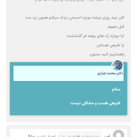
الان چند روزی میشه دوباره احساس دردک میکنم همون درد مث
قبل.خفیف.
ایا دوباره رگ های بیضه ام گشادشده.
یا طبیعی هستش.
راهنماییم کنید ممنون.
دکتر محمد جباری
سلام
طبیعی هست و مشکلی نیست
امیر
تعداد بازدید: 480
سه شنبه ۱۷ دی ۹۸( 6 سال پیش)