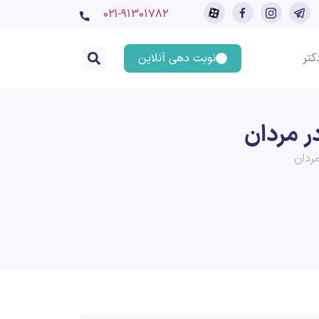
۰۲۱-91301782
کتر
نوبت دهی آنلاین
ر مردان
ردان