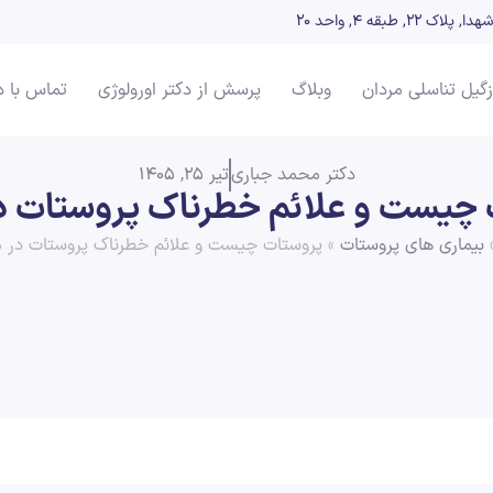
بقه ۴, واحد 20
زگیل تناسلی مردان
وبلاگ
پرسش از دکتر اورولوژی
تماس با د
دکتر محمد جباری
تیر 25, 1405
چیست و علائم خطرناک پروستات د
بیماری های پروستات
»
پروستات چیست و علائم خطرناک پروستات در م