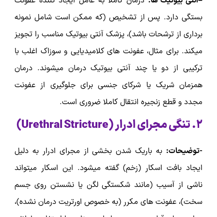
–آنتی بیوتیک ها:
درمان کاملا به عامل ایجاد کننده عفونت
بستگی دارد. پس از تشخیص (که ممکن است شامل نمونه
برداری از ترشحات باشد)، پزشک آنتی بیوتیک مناسب را تجویز
میکند. برای مثال، عفونت های کلامیدیایی و سوزاک اغلب با
ترکیبی از دو یا چند آنتی بیوتیک درمان میشوند. درمان
همزمان شریک یا شرکای جنسی برای جلوگیری از عفونت
مجدد و قطع زنجیره انتقال کاملا ضروری است.
۲.
تنگی مجرای ادرار (
Urethral Stricture
)
-توضیحات:
به باریک شدن بخشی از مجرای ادرار به دلیل
ایجاد بافت اسکار (زخم) گفته میشود. این اسکار میتواند
ناشی از آسیب (مانند شکستگی لگن یا نشستن روی جسم
سخت)، عفونت های مکرر (به خصوص اورتریت درمان نشده)،