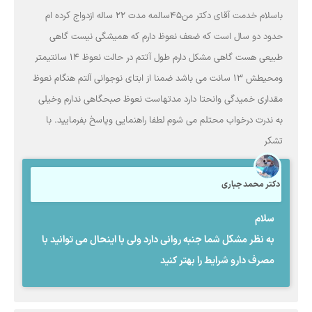
باسلام خدمت آقای دکتر من45سالمه مدت 22 ساله ازدواج کرده ام
حدود دو سال است که ضعف نعوظ دارم که همیشگی نیست گاهی
طبیعی هست گاهی مشکل دارم طول آتتم در حالت نعوظ 14 سانتیمتر
ومحیطش 13 سانت می باشد ضمنا از ابتای نوجوانی آلتم هنگام نعوظ
مقداری خمیدگی وانحتا دارد مدتهاست نعوظ صبحگاهی ندارم وخیلی
به ندرت درخواب محتلم می شوم لطفا راهنمایی وپاسخ بفرمایید. با
تشکر
دکتر محمد جباری
سلام
به نظر مشکل شما جنبه روانی دارد ولی با اینحال می توانید با
مصرف دارو شرایط را بهتر کنید