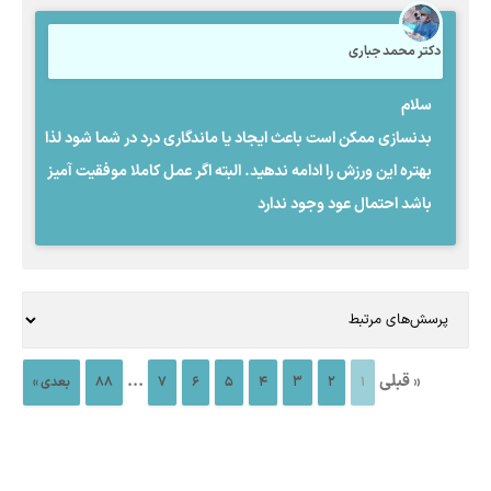
دکتر محمد جباری
سلام
بدنسازی ممکن است باعث ایجاد یا ماندگاری درد در شما شود لذا
بهتره این ورزش را ادامه ندهید. البته اگر عمل کاملا موفقیت آمیز
باشد احتمال عود وجود ندارد
« قبلی
...
1
2
3
4
5
6
7
88
بعدی »