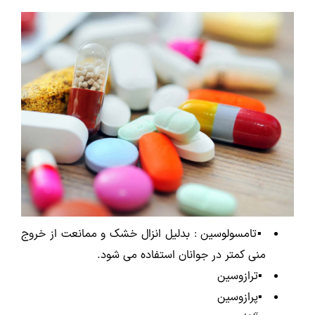
▪️تامسولوسین : بدلیل انزال خشک و ممانعت از خروج
منی کمتر در جوانان استفاده می شود.
▪️ترازوسین
▪️پرازوسین