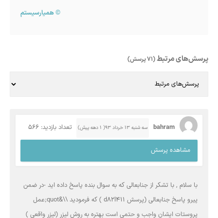
©
همیارسیستم
پرسش‌های مرتبط
(71 پرسش)
bahram
تعداد بازدید: 566
سه شنبه ۱۳ خرداد ۹۳( 1 دهه پیش)
مشاهده پرسش
با سلام , با تشکر از جنابعالی که به سوال بنده پاسخ داده اید -در ضمن
پیرو پاسخ جنابعالی (پرسش d82l411 ) که فرمودید \\&quot;عمل
پروستات ایشان واجب و حتمی است بهتره به روش لیزر (لیزر واقعی )