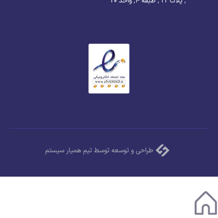
, پلاک ۲۲ , طبقه ۴, واحد ۲۰
طراحی و توسعه توسط تیم همیار سیستم