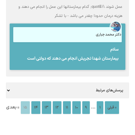
عمل شوند \\&quot; کدام بیمارستانها این عمل را انجام می دهند و
هزینه درمان حدودا چقدر می باشد - با تشکر
دکتر محمد جباری
سلام
بیمارستان شهدا تجریش انجام می دهند که دولتی است
...
» بعدی
« قبلی
1
9
10
11
12
13
14
15