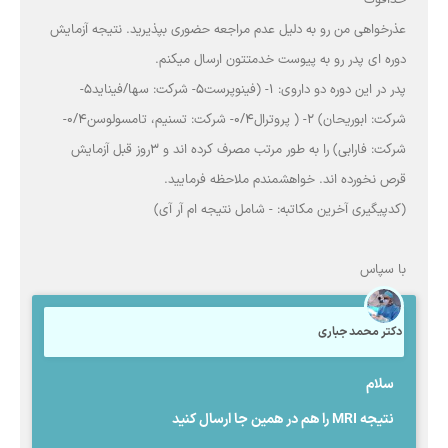
عذرخواهی من رو به دلیل عدم مراجعه حضوری بپذیرید. نتیجه آزمایش
دوره ای پدر رو به پیوست خدمتتون ارسال میکنم.
پدر در این دوره دو داروی: 1- (فینوپرست5- شرکت: سها/فیناید5-
شرکت: ابوریحان) 2- ( پروترال0/4- شرکت: تسنیم، تامسولوسن0/4-
شرکت: فارابی) را به طور مرتب مصرف کرده اند و 3روز قبل آزمایش
قرص نخورده اند. خواهشمندم ملاحظه فرمایید.
(کدپیگیری آخرین مکاتبه: - شامل نتیجه ام آر آی)
با سپاس
دکتر محمد جباری
سلام
نتیجه MRI را هم در همین جا ارسال کنید