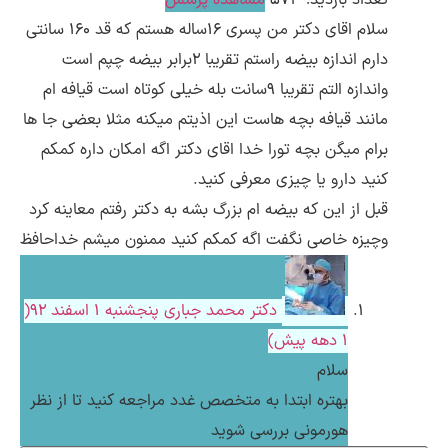
تعداد بازدید: 573
مشاهده پرسش
سلام اقای دکتر من پسری 16ساله هستم که قد 160 سانتی
دارم اندازه بیضه راستم تقریبا 2برابر بیضه چپم است
واندازه التم تقریبا 9سانت بله خیلی کوتاه است قیافه ام
مانند قیافه بچه هاست این اذیتم میکنه مثلا بعضی جا ها
برام میگن بچه تورا خدا اقای دکتر اگه امکان داره کمکم
کنید دارو یا چیزی معرفی کنید.
قبل از این که بیضه ام بزرگ بشه به دکتر رفتم معاینه کرد
وچیزه خاصی نگفت اگه کمکم کنید ممنون میشم خداحافظ
دکتر محمد جباری
پنجشنبه ۱ اسفند ۹۲(
1 دهه پیش)
سلام
بهتره ابتدا به متخصص غدد مراجعه کنید تا از نظر
هورمونی بررسی شوید