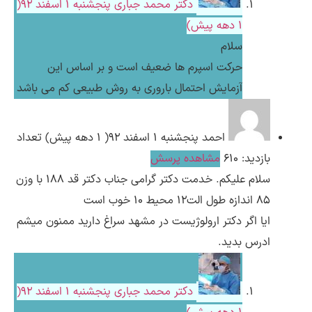
دکتر محمد جباری
پنجشنبه ۱ اسفند ۹۲(
1 دهه پیش)
سلام
حرکت اسپرم ها ضعیف است و بر اساس این
آزمایش احتمال باروری به روش طبیعی کم می باشد
احمد
پنجشنبه ۱ اسفند ۹۲( 1 دهه پیش)
تعداد
بازدید: 610
مشاهده پرسش
سلام علیکم. خدمت دکتر گرامی جناب دکتر قد 188 با وزن
85 اندازه طول الت12 محیط 10 خوب است
ایا اگر دکتر ارولوژیست در مشهد سراغ دارید ممنون میشم
ادرس بدید.
دکتر محمد جباری
پنجشنبه ۱ اسفند ۹۲(