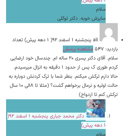
1 دهه پیش)
سلام
سایزش خوبه. دکتر توکلی
ali
پنجشنبه ۱ اسفند ۹۲( 1 دهه پیش)
تعداد
بازدید: 547
مشاهده پرسش
سلام. آقای دکتر پسری 20 ساله ام. چندسال خود ارضایی
کردم طوری ک پس از حدود 1 دقیقه به انزال میرسیدم.
حالا دارم ترکش میکنم. بنظر شما با ترک کردنش دوباره به
حالت اولیه و نرمال برخواهم گشت؟ (مثلا تا 8الی 10 سال
ترکش کنم تا ازدواج)
دکتر محمد جباری
پنجشنبه ۱ اسفند ۹۲(
1 دهه پیش)
سلام