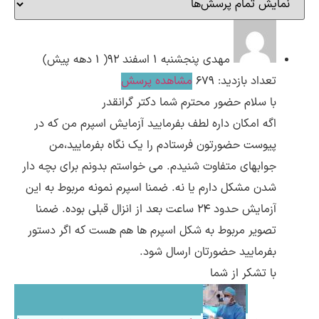
ارسال
مهدی
پنجشنبه ۱ اسفند ۹۲( 1 دهه پیش)
تعداد بازدید: 679
مشاهده پرسش
قدرت گرفته از
همیارسیستم
با سلام حضور محترم شما دکتر گرانقدر
اگه امکان داره لطف بفرمایید آزمایش اسپرم من که در
پیوست حضورتون فرستادم را یک نگاه بفرمایید،من
جوابهای متفاوت شنیدم. می خواستم بدونم برای بچه دار
شدن مشکل دارم یا نه. ضمنا اسپرم نمونه مربوط به این
آزمایش حدود 24 ساعت بعد از انزال قبلی بوده. ضمنا
تصویر مربوط به شکل اسپرم ها هم هست که اگر دستور
بفرمایید حضورتان ارسال شود.
با تشکر از شما