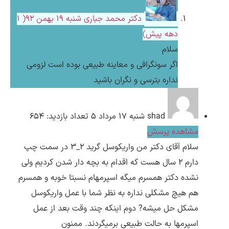
دکتر محمد جباری
شنبه ۱۹ بهمن ۹۲( 1
دهه پیش)
سلام
اگر سونگرافی و معاینه طبیعی بوده است لزومی
نداره بترسی و نگران باشید
shad
شنبه ۱۷ مرداد ۵
تعداد بازدید: 654
مشاهده پرسش
سلام آقای دکتر من واریکوسل گرید 2_3 در سمت چپ
دارم 2 سال هست که اقدام به بچه دار شدن کردیم ولی
نشده دکتر همسرم میگه اسپرمهام نسبتا خوبه و همسرم
هم هیچ مشکلی نداره به نظر شما با عمل واریکوسل
مشکل حل میشه? دوم اینکه چند وقت بعد از عمل
اسپرمها به حالت طبیعی برمیگردند. ممنون