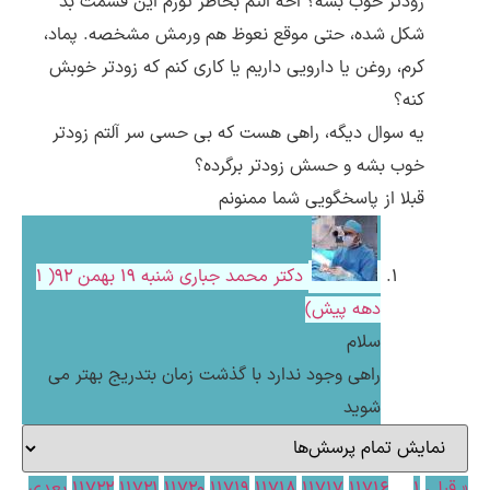
زودتر خوب بشه؟ آخه آلتم بخاطر تورم این قسمت بد
شکل شده، حتی موقع نعوظ هم ورمش مشخصه. پماد،
کرم، روغن یا دارویی داریم یا کاری کنم که زودتر خوبش
کنه؟
یه سوال دیگه، راهی هست که بی حسی سر آلتم زودتر
خوب بشه و حسش زودتر برگرده؟
قبلا از پاسخگویی شما ممنونم
دکتر محمد جباری
شنبه ۱۹ بهمن ۹۲( 1
دهه پیش)
سلام
راهی وجود ندارد با گذشت زمان بتدریج بهتر می
شوید
« قبلی
1
…
11716
11717
11718
11719
11720
11721
11722
بعدی