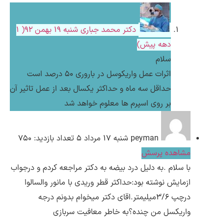
دکتر محمد جباری
شنبه ۱۹ بهمن ۹۲( 1
دهه پیش)
سلام
اثرات عمل واریکوسل در باروری 50 درصد است
حداقل سه ماه و حداکثر یکسال بعد از عمل تاثیر آن
بر روی اسپرم ها معلوم خواهد شد
peyman
شنبه ۱۷ مرداد ۵
تعداد بازدید: 750
مشاهده پرسش
با سلام .به دلیل درد بیضه به دکتر مراجعه کردم و درجواب
ازمایش نوشته بود:حداکثر قطر وریدی با مانور والسالوا
درچپ 3/6میلیمتر.اقای دکتر میخوام بدونم درجه
واریکسل من چنده؟به خاطر معافیت سربازی