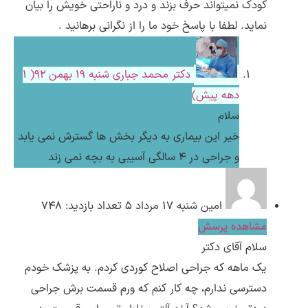
کودک نمیتواند حرف بزند و درد و ناراحتی خویش را بیان
نماید. لطفا با پاسخ خود ما را از نگرانی برهانید .
دکتر محمد جباری
شنبه ۱۹ بهمن ۹۲( 1
دهه پیش)
سلام
خیر این بیماری به دیگر بخش ها گسترش نمی یابد
و جراحی در 4 سالگی آسیبی به بچه نمی زند
امین
شنبه ۱۷ مرداد ۵
تعداد بازدید: 748
مشاهده پرسش
سلام آقای دکتر
یک ماهه که جراحی اصلاح کوردی کردم. به پزشک خودم
دسترسی ندارم، چه کار کنم که ورم قسمت برش جراحی