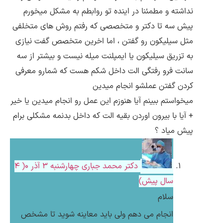
نداشته و مطمئنا در اینده تو روابطم به مشکل میخورم
پیش سه تا دکتر و متخصصی که رفتم روش های متخلفی
مثل سیلیکون رو گفتن ، اما اخرین متخصص گفت نیازی
به تزریق سیلیکون یا ایمپلنت میله نیست و بیشتر از سه
سانت فرو رفتگی الت داخل شکم هست که شمارو معرفی
کردن گفتن عملشو انجام میدین
میخواستم ببینم آیا هنوزم این عمل رو انجام میدین یا خیر
+ آیا با بیرون اوردن بقیه الت که داخل بدنمه مشکلی برام
پیش میاد ؟
دکتر محمد جباری
چهارشنبه ۳ آذر ۰( 4
سال پیش)
سلام
انجام می دهم ولی باید معاینه شوید تا مشخص