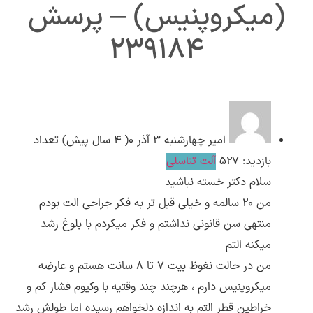
(میکروپنیس) – پرسش
239184
ارسال
قدرت گرفته از
همیارسیستم
امیر
چهارشنبه ۳ آذر ۰( 4 سال پیش)
تعداد
بازدید: 527
آلت تناسلی
سلام دکتر خسته نباشید
من 20 سالمه و خیلی قبل تر به فکر جراحی الت بودم
منتهی سن قانونی نداشتم و فکر میکردم با بلوغ رشد
میکنه التم
من در حالت نغوظ بیت 7 تا 8 سانت هستم و عارضه
میکروپنیس دارم ، هرچند چند وقتیه با وکیوم فشار کم و
خراطین قطر التم به اندازه دلخواهم رسیده اما طولش رشد