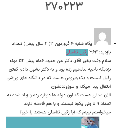
270223
ارسال
قدرت گرفته از
همیارسیستم
پگاه
شنبه ۴ فروردین ۳( 2 سال پیش)
تعداد
بازدید: 363
زگیل تناسلی
سلام وقت بخیر اقای دکتر من حدود 6ماه پیش 2تا دونه
نزدیکه ناحیه تناسلیم زده بود و به دکتر نشون دادم گفتن
زگیل نیست و یک ویروس هست که در باشگاه های ورزشی
انتقال پیدا میکنه و سوزوندنشون
الان مدتی هست که اون دونه ها دوباره زده و زیاد شده به
تعداد 9 تا ولی یکجا نیستند و با هم فاصله دارند
میخواستم ببینم که آیا زگیل تناسلی هستند یا خیر؟