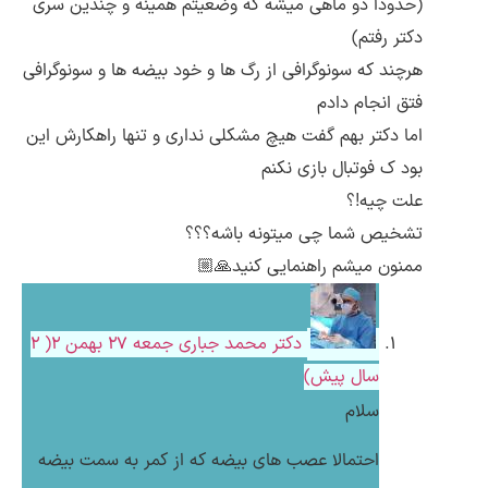
(حدودا دو ماهی میشه که وضعیتم همینه و چندین سری
دکتر رفتم)
هرچند که سونوگرافی از رگ ها و خود بیضه ها و سونوگرافی
فتق انجام دادم
اما دکتر بهم گفت هیچ مشکلی نداری و تنها راهکارش این
بود ک فوتبال بازی نکنم
علت چیه!؟
تشخیص شما چی میتونه باشه؟؟؟
ممنون میشم راهنمایی کنید🙏🏼
دکتر محمد جباری
جمعه ۲۷ بهمن ۲( 2
سال پیش)
سلام
احتمالا عصب های بیضه که از کمر به سمت بیضه