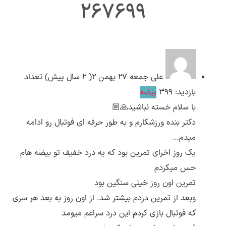
267699
ارسال
قدرت گرفته از
همیارسیستم
علی
جمعه ۲۷ بهمن ۲( 2 سال پیش)
تعداد
بازدید: 399
بیضه
با سلام خسته نباشید🙏🏼
دکتر بنده ورزشکارم و به طور حرفه ای فوتبال رو ادامه
میدم…
یک روز اخرای تمرین بود که یه درد خفیف تو بیضه هام
حس میکردم
تمرین اون روز خیلی سنگین بود
وبعد از تمرین دردم بیشتر شد. از اون روز به بعد هر سری
که فوتبال بازی کردم این درد سراغم میومد