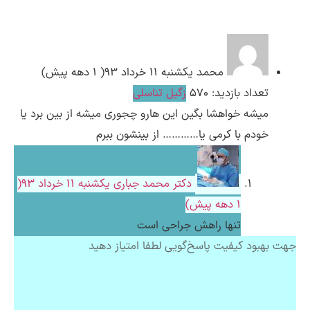
ارسال
محمد
یکشنبه ۱۱ خرداد ۹۳( 1 دهه پیش)
قدرت گرفته از
همیارسیستم
تعداد بازدید: 570
زگیل تناسلی
میشه خواهشا بگین این هارو چجوری میشه از بین برد یا
خودم با کرمی یا………… از بینشون ببرم
دکتر محمد جباری
یکشنبه ۱۱ خرداد ۹۳(
1 دهه پیش)
تنها راهش جراحی است
جهت بهبود کیفیت پاسخ‌گویی لطفا امتیاز دهید