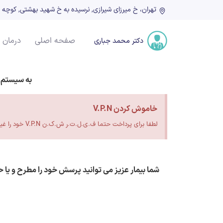
تهران، خ میرزای شیرازی, نرسیده به خ شهید بهشتی, کوچه شهدا, پلاک ۲۲, ط
صفحه اصلی
درمان 
دکتر محمد جباری
به سیستم 
خاموش کردن V.P.N
لطفا برای پرداخت حتما ف.ی.ل.ت.ر ش.ک.ن V.P.N خود را غیر فعال کنید.
شما بیمار عزیز می توانید پرسش خود را مطرح و یا 