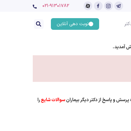
۰۲۱-91301782
کتر
نوبت دهی آنلاین
ش آمدید.
پرسش و پاسخ از دکتر دیگر بیماران
سوالات شایع
را