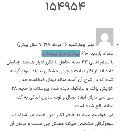
154954
ارسال
قدرت گرفته از
همیارسیستم
دبیر
چهارشنبه ۱۶ مرداد ۹۸( 7 سال پیش)
تعداد بازدید: 690
بیماری های پروستات
با سلام اقایی 43 ساله متاهل با تکرر ادرار هستند ازمایش
داده اند از نظر دیابت و چربی مشکلی ندارند سونو گرفته
شده که در شرح آن آمده مثانه نرمال ضخامت جدار
افزایش یافته و ترابکوله دیده شده پروستات با حجم 28
سی سی دارای ابعاد نرمال و لوب مدیان اندکی به کف
مثانه بالج شده است .
می خواستم ببینم به خاطر تکرر ادرار اذیت می شوند این
سونوگرافی مشخص میکنه مشکل چی هست و درمان آن