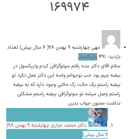
169974
ارسال
قدرت گرفته از
همیارسیستم
مهی
چهارشنبه ۹ بهمن ۹۸( 6 سال پیش)
تعداد
بازدید: 491
واریکوسل
سلام اقای دکتر بنده رفتم سونوگرافی کردم واریکسول در
ببضه چپم بود خب نوجوانم واسه این دکتر عمل نکرد تو
بیضه راستم یک حالت رگ حالتی وجود داره که به بیضه
راستم وصل میشه تو سونوگرافی بیضه راستم مشکلی
نداشت ممنون جواب بدین
دکتر محمد جباری
چهارشنبه ۹ بهمن ۹۸(
6 سال پیش)