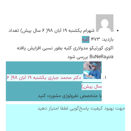
ارسال
شهرام
یکشنبه ۱۹ آبان ۹۸( 6 سال پیش)
تعداد
قدرت گرفته از
همیارسیستم
بازدید: 473
کلیه
اکوی کورتیکو مدولاری کلیه بطور نسبی افزایش یافته
uaوBuNeRa بررسی شود
دکتر محمد جباری
یکشنبه ۱۹ آبان ۹۸( 6
سال پیش)
با متخصص نفرولوژی مشورت کنید
جهت بهبود کیفیت پاسخ‌گویی لطفا امتیاز دهید