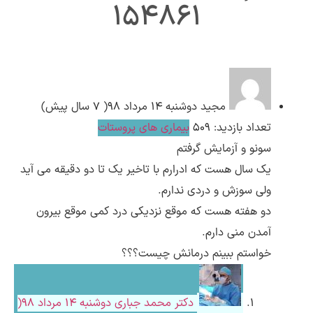
154861
ارسال
قدرت گرفته از
همیارسیستم
مجید
دوشنبه ۱۴ مرداد ۹۸( 7 سال پیش)
تعداد بازدید: 509
بیماری های پروستات
سونو و آزمایش گرفتم
یک سال هست که ادرارم با تاخیر یک تا دو دقیقه می آید
ولی سوزش و دردی ندارم.
دو هفته هست که موقع نزدیکی درد کمی موقع بیرون
آمدن منی دارم.
خواستم ببینم درمانش چیست؟؟؟
دکتر محمد جباری
دوشنبه ۱۴ مرداد ۹۸(