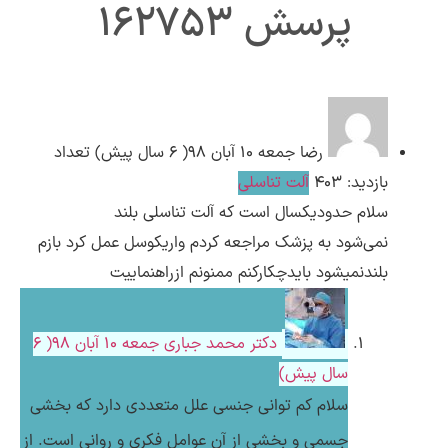
پرسش 162753
ارسال
قدرت گرفته از
همیارسیستم
رضا
جمعه ۱۰ آبان ۹۸( 6 سال پیش)
تعداد
بازدید: 403
آلت تناسلی
سلام حدودیکسال است که آلت تناسلی بلند
نمی‌شود به پزشک مراجعه کردم واریکوسل عمل کرد بازم
بلندنمیشود بایدچکارکنم ممنونم ازراهنماییت
دکتر محمد جباری
جمعه ۱۰ آبان ۹۸( 6
سال پیش)
سلام کم توانی جنسی علل متعددی دارد که بخشی
جسمی و بخشی از آن عوامل فکری و روانی است. از