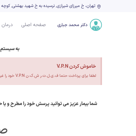
تهران، خ میرزای شیرازی, نرسیده به خ شهید بهشتی, کوچه شهدا, پلاک ۲۲, ط
صفحه اصلی
درمان 
دکتر محمد جباری
به سیستم 
خاموش کردن V.P.N
لطفا برای پرداخت حتما ف.ی.ل.ت.ر ش.ک.ن V.P.N خود را غیر فعال کنید.
شما بیمار عزیز می توانید پرسش خود را مطرح و یا 
صر