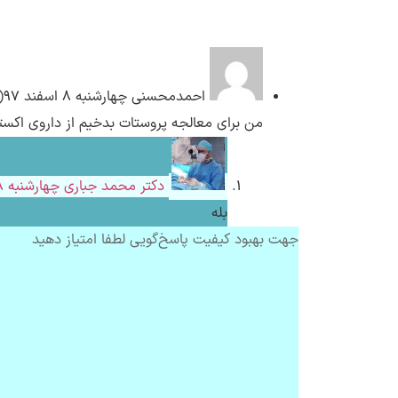
احمدمحسنی
چهارشنبه ۸ اسفند ۹۷( 7 سال پیش)
من برای معالجه پروستات بدخیم از داروی اکستن
دکتر محمد جباری
چهارشنبه ۸ اسفند ۹۷( 7 سال پیش)
بله
جهت بهبود کیفیت پاسخ‌گویی لطفا امتیاز دهید