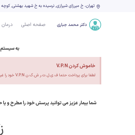
تهران، خ میرزای شیرازی, نرسیده به خ شهید بهشتی, کوچه شهدا, پلاک ۲۲, ط
صفحه اصلی
درمان 
دکتر محمد جباری
به سیستم 
خاموش کردن V.P.N
لطفا برای پرداخت حتما ف.ی.ل.ت.ر ش.ک.ن V.P.N خود را غیر فعال کنید.
شما بیمار عزیز می توانید پرسش خود را مطرح و یا 
ز