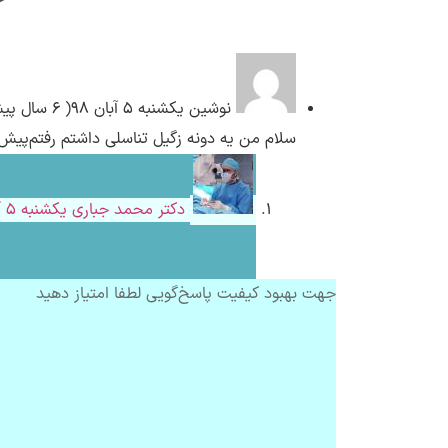
نوشین
یکشنبه ۵ آبان ۹۸( 6 سال پیش)
سلام من یه دونه زگیل تناسلی داشتم رفتم‌پیش د
دکتر محمد جباری
یکشنبه ۵ آبان ۹۸( 6 سال پیش)
جهت بهبود کیفیت پاسخ‌گویی لطفا امتیاز دهید