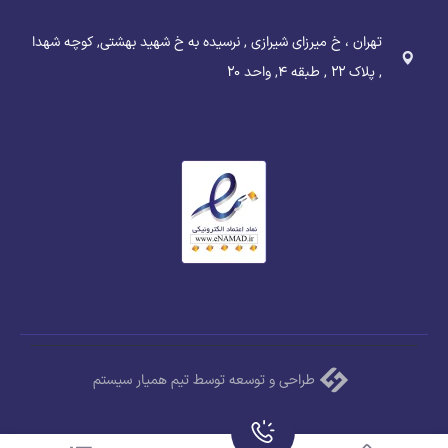
تهران ، خ میرزای شیرازی , نرسیده به خ شهید بهشتی, کوچه شهدا
, پلاک ۲۲ , طبقه ۴, واحد ۲۰
طراحی و توسعه توسط تیم همیار سیستم