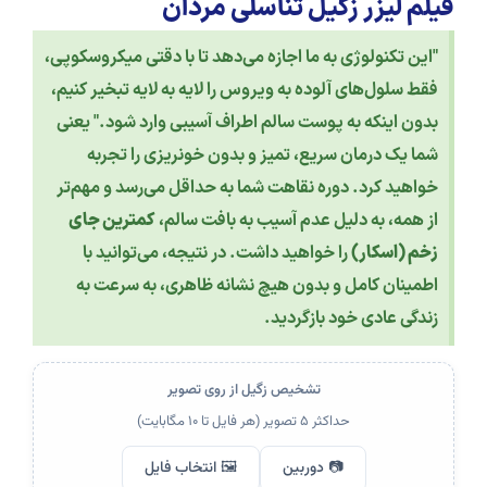
فیلم لیزر زگیل تناسلی مردان
"این تکنولوژی به ما اجازه می‌دهد تا با دقتی میکروسکوپی،
فقط سلول‌های آلوده به ویروس را لایه به لایه تبخیر کنیم،
بدون اینکه به پوست سالم اطراف آسیبی وارد شود." یعنی
شما یک درمان سریع، تمیز و بدون خونریزی را تجربه
خواهید کرد. دوره نقاهت شما به حداقل می‌رسد و مهم‌تر
از همه، به دلیل عدم آسیب به بافت سالم،
کمترین جای
زخم (اسکار)
را خواهید داشت. در نتیجه، می‌توانید با
اطمینان کامل و بدون هیچ نشانه ظاهری، به سرعت به
زندگی عادی خود بازگردید.
تشخیص زگیل از روی تصویر
حداکثر ۵ تصویر (هر فایل تا ۱۰ مگابایت)
📷 دوربین
🖼️ انتخاب فایل