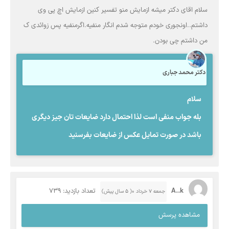
سلام اقای دکتر میشه ازمایش منو تفسیر کنین ازمایش اچ پی وی
داشتم..اونجوری خودم متوجه شدم انگار منفیه.اگرمنفیه پس زوائدی ک
من داشتم چی بودن.
دکتر محمد جباری
سلام
بله جواب منفی است لذا احتمال دارد ضایعات تان جیز دیگری
باشد در صورت تمایل عکس از ضایعات بفرسنید
A..k
تعداد بازدید: 739
جمعه ۷ خرداد ۰( 5 سال پیش)
مشاهده پرسش