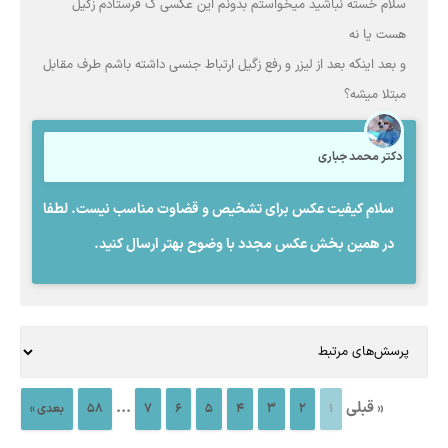
سلام خسته نباشید میخواستم بدونم این عکسی ک فرستادم زگیل
هست یا نه
و بعد اینکه بعد از لیزر و رفع زگیل ارتباط جنسی داشته باشم طرف مقابل
مبتلا میشه؟
دکتر محمد جباری
سلام کیفیت عکس برای تشخیص و قضاوت مناسب نیست. لطفا
در همین بخش عکس مجدد با وضوح بهتر ارسال کنید.
« قبلی
...
1
2
3
4
5
6
7
58
بعدی »