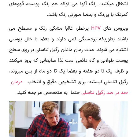
اشغال می­کنند. رنگ آن­ها می تواند هم رنگ پوست، قهوه­ای
کمرنگ یا پررنگ و بعضا صورتی رنگ باشد.
ویروس های
HPV
پرخطر، غالبا مشکی رنگ و مسطح می
باشند بطوری­که برجستگی کمی دارند و بعضا با خال پوستی
اشتباه می شوند. مدت زمان ماندن زگیل تناسلی بر روی سطح
پوست طولانی و گاه دائمی است لذا ضایعاتی که بروز می­کنند
و ظرف یک تا دو هفته و بعضا یک تا دو ماه از بین می­روند،
زگیل تناسلی نیستند. برای تشخیص دقیق و انتخاب
درمان
صد در صد زگیل تناسلی
حتما به متخصص مراجعه کنید.