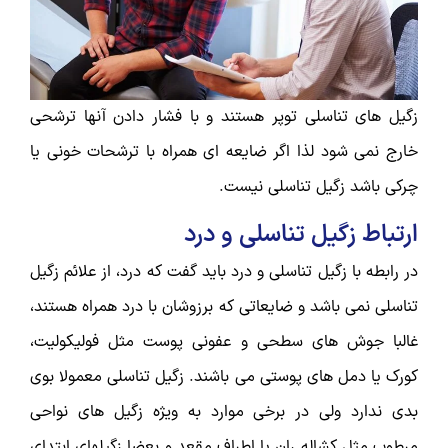
زگیل­ های تناسلی توپر هستند و با فشار دادن آن­ها ترشحی
خارج نمی ­شود لذا اگر ضایعه ­ای همراه با ترشحات خونی یا
چرکی باشد زگیل تناسلی نیست.
ارتباط زگیل تناسلی و درد
در رابطه با زگیل تناسلی و درد باید گفت که درد، از علائم زگیل
تناسلی نمی باشد و ضایعاتی که برزوشان با درد همراه هستند،
غالبا جوش ­های سطحی و عفونی پوست مثل فولیکولیت،
کورک یا دمل ­های پوستی می­ باشند. زگیل­ تناسلی معمولا بوی
بدی ندارد ولی در برخی موارد به ویژه زگیل های نواحی
مرطوب مثل کشاله ران یا اطراف مقعد و بعضا زگیل
­های ابتدای