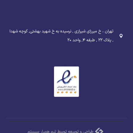
تهران ، خ میرزای شیرازی , نرسیده به خ شهید بهشتی, کوچه شهدا
, پلاک ۲۲ , طبقه ۴, واحد ۲۰
طراحی و توسعه توسط تیم همیار سیستم