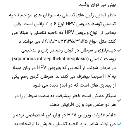
بینی می توان یافت.
خطر تبدیل زگیل های تناسلی به سرطان های مهاجم ناحیه
تناسلی توسط ویروس HPV نوع 6 و 11 پائین است. ولی
بعضی از انواع ویروس HPV که ناحیه تناسلی را مبتلا می
کنند مثل انواع 16،18،31،33،35،39،45، می توانند با
دیسپلازی و سرطان در گردن رحم در زنان و بدخیمی
پوست تناسلی (squamous intraepithelial neoplasia)
در مردان شوند. از آنجایی که ویروس HPV در زنان مبتلا
به HIV سریعا پیشرف می کند، لذا سرطان گردن رحم یکی
از بیماری های است که در ایدز دیده می شود.
سیگار ممکن است خطر پیشرفت به سمت سرطان را در
هر دو جنس مرد و زن افزایش دهد.
علائم عفونت ویروس HPV در زنان غیر اختصاصی بوده و
می تواند شامل درد ناحیه تناسلی، خارش یا ترشحات بد