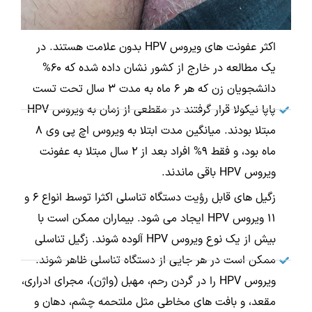
اکثر عفونت های ویروس HPV بدون علامت هستند. در
یک مطالعه در خارج از کشور نشان داده شده که 60%
دانشجویان زن که هر 6 ماه به مدت 3 سال تحت تست
پاپا نیکولا قرار گرفتند در مقطعی از زمان به ویروس HPV
مبتلا بودند. میانگین مدت ابتلا به ویروس اچ پی وی 8
ماه بود، و فقط 9% افراد بعد از 2 سال مبتلا به عفونت
ویروس HPV باقی ماندند.
زگیل های قابل رؤیت دستگاه تناسلی اکثرا توسط انواع 6 و
11 ویروس HPV ایجاد می شود. بیماران ممکن است با
بیش از یک نوع ویروس HPV آلوده شوند. زگیل تناسلی
ممکن است در هر جایی از دستگاه تناسلی ظاهر شوند.
ویروس HPV را در گردن رحم، مهبل (واژن)، مجرای ادراری،
مقعد، و بافت های مخاطی مثل ملتحمه چشم، دهان و