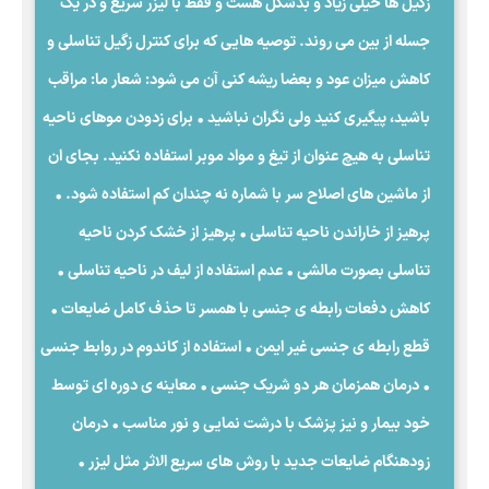
زگیل ها خیلی زیاد و بدشکل هست و فقط با لیزر سریع و در یک
جسله از بین می روند. توصیه هایی که برای کنترل زگیل تناسلی و
کاهش میزان عود و بعضا ریشه کنی آن می شود: شعار ما: مراقب
باشید، پیگیری کنید ولی نگران نباشید • برای زدودن موهای ناحیه
تناسلی به هیچ عنوان از تیغ و مواد موبر استفاده نکنید. بجای ان
از ماشین های اصلاح سر با شماره نه چندان کم استفاده شود. •
پرهیز از خاراندن ناحیه تناسلی • پرهیز از خشک کردن ناحیه
تناسلی بصورت مالشی • عدم استفاده از لیف در ناحیه تناسلی •
کاهش دفعات رابطه ی جنسی با همسر تا حذف کامل ضایعات •
قطع رابطه ی جنسی غیر ایمن • استفاده از کاندوم در روابط جنسی
• درمان همزمان هر دو شریک جنسی • معاینه ی دوره ای توسط
خود بیمار و نیز پزشک با درشت نمایی و نور مناسب • درمان
زودهنگام ضایعات جدید با روش های سریع الاثر مثل لیزر •