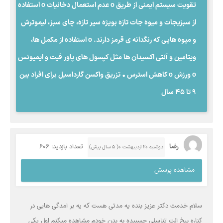
تقویت سیستم ایمنی از طریق o عدم استعمال دخانیات o استفاده
از سبزیجات و میوه جات تازه بویژه سیر تازه، چای سبز، لیموترش
و میوه هایی که رنگدانه ی قرمز دارند. o استفاده از مکمل ها،
ویتامین و آنتی اکسیدان ها مثل کپسول های پاور فیت و ایمیونس
o ورزش o کاهش استرس • تزریق واکسن گارداسیل برای افراد بین
9 تا 45 سال
رضا
تعداد بازدید: 606
دوشنبه ۲۰ اردیبهشت ۰( 5 سال پیش)
مشاهده پرسش
سلام خدمت دکتر عزیز بنده یه مدتی هست که یه بر امدگی هایی در
کناره بیخ الت تناسلی چسبیده به بدن خودم مشاهده میکنم اول یکی