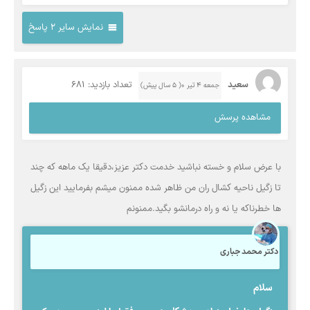
نمایش سایر 2 پاسخ
سعید
تعداد بازدید: 681
جمعه ۴ تیر ۰( 5 سال پیش)
مشاهده پرسش
با عرض سلام و خسته نباشید خدمت دکتر عزیز،دقیقا یک ماهه که چند
تا زگیل ناحیه کشال ران من ظاهر شده ممنون میشم بفرمایید این زگیل
ها خطرناکه یا نه و راه درمانشو بگید.ممنونم
دکتر محمد جباری
سلام