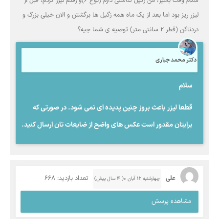
سلام وقت بخیر، من زگیل تناسلی دارم (نوع ۶)و رفتم لیزر کردم، قبل از
لیزر ریز بود اما بعد از یک ماه همه زگیل ها برگشتن و الان خیلی بزرگ و
دردناکن (قطر ۲ سانتی متر) توصیه ی شما چیه؟
دکتر محمد جباری
سلام
قطعا لیزر باعث بروز چنین پدیده ای نمی شود. در صورتی که
برایتان مقدور است عکس های واضح از ضایعات تان ارسال کنید.
علی
تعداد بازدید: 668
چهارشنبه ۱۲ آبان ۰( 4 سال پیش)
مشاهده پرسش