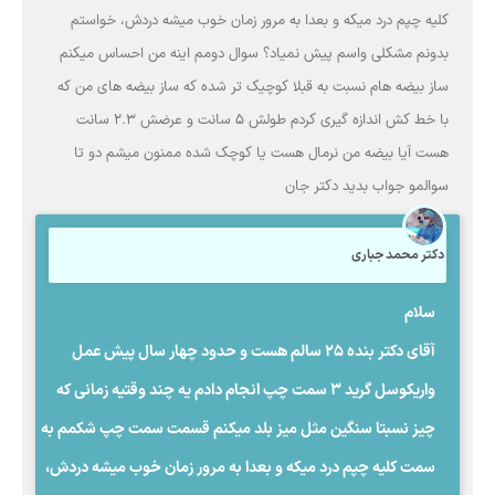
کلیه چپم درد میکه و بعدا به مرور زمان خوب میشه دردش، خواستم
بدونم مشکلی واسم پیش نمیاد؟ سوال دومم اینه من احساس میکنم
ساز بیضه هام نسبت به قبلا کوچیک تر شده که ساز بیضه های من که
با خط کش اندازه گیری کردم طولش ۵ سانت و عرضش ۲.۳ سانت
هست آیا بیضه من نرمال هست یا کوچک شده ممنون میشم دو تا
سوالمو جواب بدید دکتر جان
دکتر محمد جباری
سلام
آقای دکتر بنده ۲۵ سالم هست و حدود چهار سال پیش عمل
واریکوسل گرید ۳ سمت چپ انجام دادم یه چند وقتیه زمانی که
چیز نسبتا سنگین مثل میز بلد میکنم قسمت سمت چپ شکمم به
سمت کلیه چپم درد میکه و بعدا به مرور زمان خوب میشه دردش،