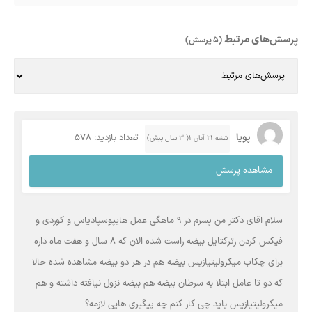
پرسش‌های مرتبط
(5 پرسش)
پویا
تعداد بازدید: 578
شنبه ۲۱ آبان ۱( 3 سال پیش)
مشاهده پرسش
سلام اقای دکتر من پسرم در 9 ماهگی عمل هایپوسپادیاس و کوردی و
فیکس کردن رترکتایل بیضه راست شده الان که 8 سال و هفت ماه داره
برای چکاب میکرولیتیازیس بیضه هم در هر دو بیضه مشاهده شده حالا
که دو تا عامل ابتلا به سرطان بیضه هم بیضه نزول نیافته داشته و هم
میکرولیتیازیس باید چی کار کنم چه پیگیری هایی لازمه؟