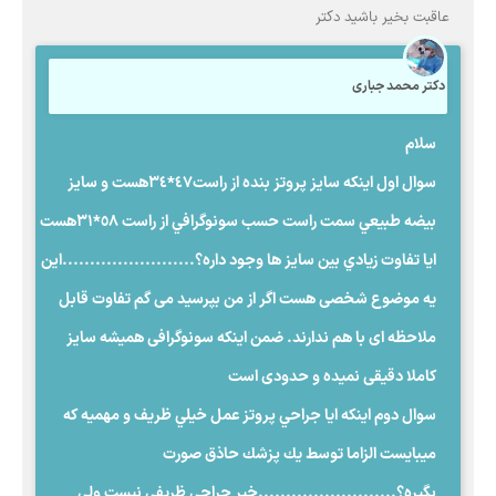
عاقبت بخير باشيد دكتر
دکتر محمد جباری
سلام
سوال اول اينكه سايز پروتز بنده از راست٤٧*٣٤هست و سايز
بيضه طبيعي سمت راست حسب سونوگرافي از راست ٥٨*٣١هست
ايا تفاوت زيادي بين سايز ها وجود داره؟........................این
یه موضوع شخصی هست اگر از من بپرسید می گم تفاوت قابل
ملاحظه ای با هم ندارند. ضمن اینکه سونوگرافی همیشه سایز
کاملا دقیقی نمیده و حدودی است
سوال دوم اينكه ايا جراحي پروتز عمل خيلي ظريف و مهميه كه
ميبايست الزاما توسط يك پزشك حاذق صورت
بگيره؟.........................خیر جراحی ظریفی نیست ولی