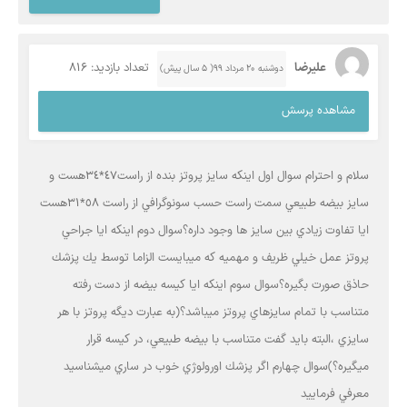
عليرضا
تعداد بازدید: 816
دوشنبه ۲۰ مرداد ۹۹( 5 سال پیش)
مشاهده پرسش
سلام و احترام سوال اول اينكه سايز پروتز بنده از راست٤٧*٣٤هست و
سايز بيضه طبيعي سمت راست حسب سونوگرافي از راست ٥٨*٣١هست
ايا تفاوت زيادي بين سايز ها وجود داره؟سوال دوم اينكه ايا جراحي
پروتز عمل خيلي ظريف و مهميه كه ميبايست الزاما توسط يك پزشك
حاذق صورت بگيره؟سوال سوم اينكه ايا كيسه بيضه از دست رفته
متناسب با تمام سايزهاي پروتز ميباشد؟(به عبارت ديگه پروتز با هر
سايزي ،البته بايد گفت متناسب با بيضه طبيعي، در كيسه قرار
ميگيره؟)سوال چهارم اگر پزشك اورولوژي خوب در ساري ميشناسيد
معرفي فرماييد